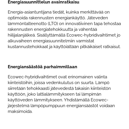
Energiasuunnittelun avainratkaisu
Energia-asiantuntijana tiedät, kuinka merkittävää on
optimoida rakennusten energiankäyttö. Jäteveden
lämmöntalteenotto (LTO) on innovatiivinen tapa tehostaa
rakennusten energiatehokkuutta ja vähentää
hiilijalanjälkeä. Sisällyttämällä Ecowec-hybridivaihtimet jo
alkuvaiheen energiasuunnitelmiin varmistat
kustannustehokkaat ja käyttöiältään pitkäikäiset ratkaisut.
Energiansäästöä parhaimmillaan
Ecowec-hybridivaihtimet ovat erinomainen valinta
kiinteistöihin, joissa vedenkulutus on suurta. Lämpö
siirretään tehokkaasti jätevedestä takaisin kiinteistön
käyttöön, joko lattialämmitykseen tai lämpimän
käyttöveden lämmitykseen. Yhdistämällä Ecowec-
järjestelmä lämpöpumppuun energiansäästöt voidaan
maksimoida.