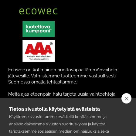
Ecowec on kotimainen huoltovapaa lämmönvaihdin
jätevesille. Valmistamme tuotteemme vastuullisesti
Suomessa omalla tehtaallamme.
Meitä ajaa eteenpäin halu tarjota uusia vaihtoehtoja
energiansäästöön ja samalla pienentäen asiakkaamme
lämmityskustannuksia että hiilidioksidipäästöjä.
Tietoa sivustolla käytetyistä evästeistä
Käytämme sivustollamme evästeitä kerätäksemme ja
Tuotteet & Ratkaisut
analysoidaksemme sivuston suorituskykyä ja käyttöä,
tarjotaksemme sosiaalisen median ominaisuuksia sekä