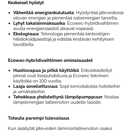
Keskeiset hyödyt
Vähentää energiankulutusta
: Hyödyntää jätevedessä
olevan energian ja pienentää ostoenergian tarvetta.
Lyhyt takaisinmaksuaika
: Ecowec-hybridivaihtimen
avulla energiansäästöt alkavat nopeasti.
Ekologisuus
: Teknologia pienentää kiinteistöjen
hiilidioksidipäästöjä ja edistää kestävän kehityksen
tavoitteita.
Ecowec-hybridivaihtimen ominaisuudet
Huoltovapaa ja pitkä käyttöikä
: Erikoiskäsitellyt
pinnat ovat itsepuhdistuvia ja Ecowec tekninen
käyttöikä on 100 vuotta.
Laaja sovellettavuus
: Sopii kerrostaloista hotelleihin
ja uimahalleihin.
Tehokkuus yhdistettynä lämpöpumppuun
: Nostaa
lämpöenergian talteenoton uudelle tasolle.
Toteuta parempi tulevaisuus
Kun sisällytät jäteveden lämmöntalteenoton osaksi