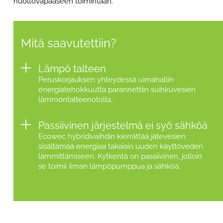
huoltovapaaseen toimintaan.
Mitä saavutettiin?
Lämpö talteen
Peruskorjauksen yhteydessä uimahallin
energiatehokkuutta parannettiin suihkuvesien
lämmöntalteenotolla.
Passiivinen järjestelmä ei syö sähköä
Ecowec hybridivaihdin kierrättää jätevesien
sisältämää energiaa takaisin uuden käyttöveden
lämmittämiseen. Kytkentä on passiivinen, jolloin
se toimii ilman lämpöpumppua ja sähköä.