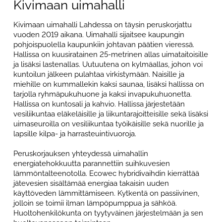
Kivimaan uimahalli
Kivimaan uimahalli Lahdessa on täysin peruskorjattu
vuoden 2019 aikana. Uimahalli sijaitsee kaupungin
pohjoispuolella kaupunkiin johtavan päätien vieressä.
Hallissa on kuusiratainen 25-metrinen allas uimataitoisille
ja lisäksi lastenallas. Uutuutena on kylmäallas, johon voi
kuntoilun jälkeen pulahtaa virkistymään. Naisille ja
miehille on kummallekin kaksi saunaa, lisäksi hallissa on
tarjolla ryhmäpukuhuone ja kaksi invapukuhuonetta.
Hallissa on kuntosali ja kahvio. Hallissa järjestetään
vesiliikuntaa eläkeläisille ja liikuntarajoitteisille sekä lisäksi
uimaseuroilla on vesiliikuntaa työikäisille sekä nuorille ja
lapsille kilpa- ja harrasteuintivuoroja.
Peruskorjauksen yhteydessä uimahallin
energiatehokkuutta parannettiin suihkuvesien
lämmöntalteenotolla. Ecowec hybridivaihdin kierrättää
jätevesien sisältämää energiaa takaisin uuden
käyttöveden lämmittämiseen. Kytkentä on passiivinen,
jolloin se toimii ilman lämpöpumppua ja sähköä.
Huoltohenkilökunta on tyytyväinen järjestelmään ja sen