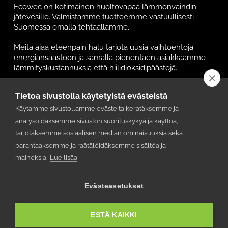
Ecowec on kotimainen huoltovapaa lämmönvaihdin
jätevesille. Valmistamme tuotteemme vastuullisesti
Suomessa omalla tehtaallamme.
Meitä ajaa eteenpäin halu tarjota uusia vaihtoehtoja
energiansäästöön ja samalla pienentäen asiakkaamme
lämmityskustannuksia että hiilidioksidipäästöjä.
Tuotteet & Ratkaisut
Tietoa sivustolla käytetyistä evästeistä
Käytämme sivustollamme evästeitä kerätäksemme ja
Tuotteet
analysoidaksemme sivuston suorituskykyä ja käyttöä,
Energiaratkaisut
tarjotaksemme sosiaalisen median ominaisuuksia sekä
Usein kysyttyä
parantaaksemme ja räätälöidäksemme sisältöä ja
mainoksia.
Lue lisää
Tietoa meistä
Evästeasetukset
Referenssit
Yhteystiedot
ESTÄ KAIKKI