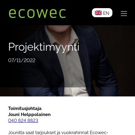
EN
Projektimyynti
07/11/2022
Toimitusjohtaja
Jouni Helppolainen
040 824 8823
Jounilta saat tarjoukset ja vuokrahinnat Ecowec-