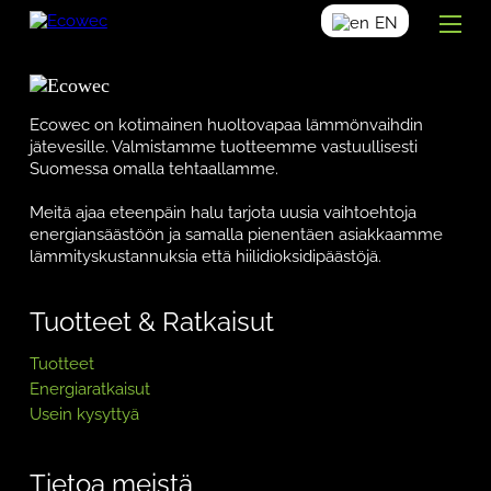
EN
Ecowec on kotimainen huoltovapaa lämmönvaihdin
jätevesille. Valmistamme tuotteemme vastuullisesti
Suomessa omalla tehtaallamme.
Meitä ajaa eteenpäin halu tarjota uusia vaihtoehtoja
energiansäästöön ja samalla pienentäen asiakkaamme
lämmityskustannuksia että hiilidioksidipäästöjä.
Tuotteet & Ratkaisut
Tuotteet
Energiaratkaisut
Usein kysyttyä
Tietoa meistä