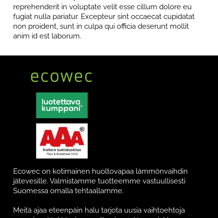
reprehenderit in voluptate velit esse cillum dolore eu
fugiat nulla pariatur. Excepteur sint occaecat cupidatat
non proident, sunt in culpa qui officia deserunt mollit
anim id est laborum.
Ecowec on kotimainen huoltovapaa lämmönvaihdin
jätevesille. Valmistamme tuotteemme vastuullisesti
Suomessa omalla tehtaallamme.
Meitä ajaa eteenpäin halu tarjota uusia vaihtoehtoja